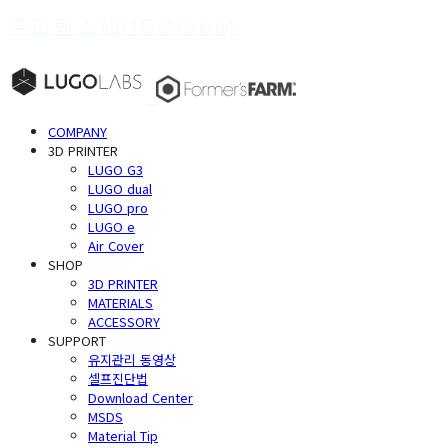
루고랩스(LUGOlabs)
COMPANY
3D PRINTER
LUGO G3
LUGO dual
LUGO pro
LUGO e
Air Cover
SHOP
3D PRINTER
MATERIALS
ACCESSORY
SUPPORT
유지관리 동영상
셀프진단법
Download Center
MSDS
Material Tip