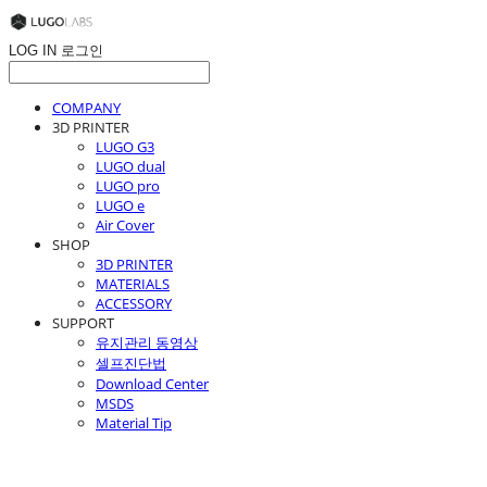
LOG IN
로그인
COMPANY
3D PRINTER
LUGO G3
LUGO dual
LUGO pro
LUGO e
Air Cover
SHOP
3D PRINTER
MATERIALS
ACCESSORY
SUPPORT
유지관리 동영상
셀프진단법
Download Center
MSDS
Material Tip