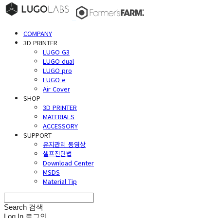
COMPANY
3D PRINTER
LUGO G3
LUGO dual
LUGO pro
LUGO e
Air Cover
SHOP
3D PRINTER
MATERIALS
ACCESSORY
SUPPORT
유지관리 동영상
셀프진단법
Download Center
MSDS
Material Tip
Search
검색
Log In
로그인