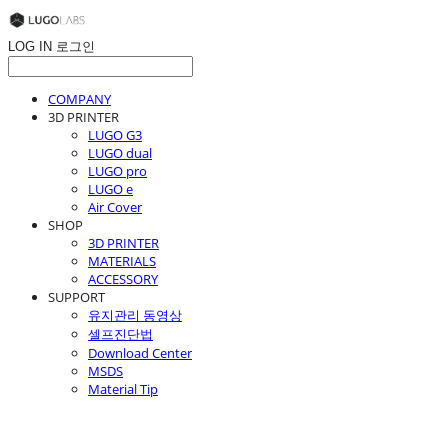
LOG IN
로그인
COMPANY
3D PRINTER
LUGO G3
LUGO dual
LUGO pro
LUGO e
Air Cover
SHOP
3D PRINTER
MATERIALS
ACCESSORY
SUPPORT
유지관리 동영상
셀프진단법
Download Center
MSDS
Material Tip