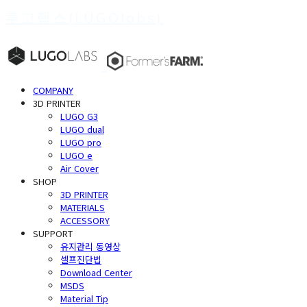
루고랩스(LUGOlabs)
COMPANY
3D PRINTER
LUGO G3
LUGO dual
LUGO pro
LUGO e
Air Cover
SHOP
3D PRINTER
MATERIALS
ACCESSORY
SUPPORT
유지관리 동영상
셀프진단법
Download Center
MSDS
Material Tip