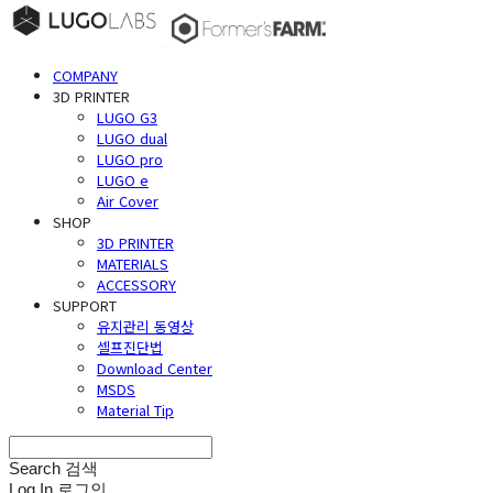
COMPANY
3D PRINTER
LUGO G3
LUGO dual
LUGO pro
LUGO e
Air Cover
SHOP
3D PRINTER
MATERIALS
ACCESSORY
SUPPORT
유지관리 동영상
셀프진단법
Download Center
MSDS
Material Tip
Search
검색
Log In
로그인