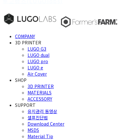
루고랩스(LUGOlabs)
COMPANY
3D PRINTER
LUGO G3
LUGO dual
LUGO pro
LUGO e
Air Cover
SHOP
3D PRINTER
MATERIALS
ACCESSORY
SUPPORT
유지관리 동영상
셀프진단법
Download Center
MSDS
Material Tip