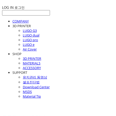
LOG IN
로그인
COMPANY
3D PRINTER
LUGO G3
LUGO dual
LUGO pro
LUGO e
Air Cover
SHOP
3D PRINTER
MATERIALS
ACCESSORY
SUPPORT
유지관리 동영상
셀프진단법
Download Center
MSDS
Material Tip