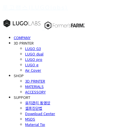
루고랩스(LUGOlabs)
COMPANY
3D PRINTER
LUGO G3
LUGO dual
LUGO pro
LUGO e
Air Cover
SHOP
3D PRINTER
MATERIALS
ACCESSORY
SUPPORT
유지관리 동영상
셀프진단법
Download Center
MSDS
Material Tip