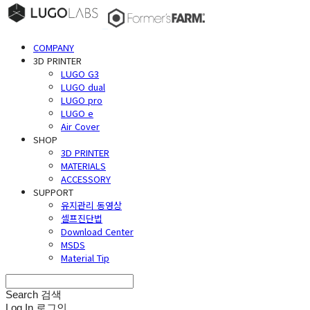
COMPANY
3D PRINTER
LUGO G3
LUGO dual
LUGO pro
LUGO e
Air Cover
SHOP
3D PRINTER
MATERIALS
ACCESSORY
SUPPORT
유지관리 동영상
셀프진단법
Download Center
MSDS
Material Tip
Search
검색
Log In
로그인