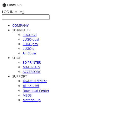
LOG IN
로그인
COMPANY
3D PRINTER
LUGO G3
LUGO dual
LUGO pro
LUGO e
Air Cover
SHOP
3D PRINTER
MATERIALS
ACCESSORY
SUPPORT
유지관리 동영상
셀프진단법
Download Center
MSDS
Material Tip