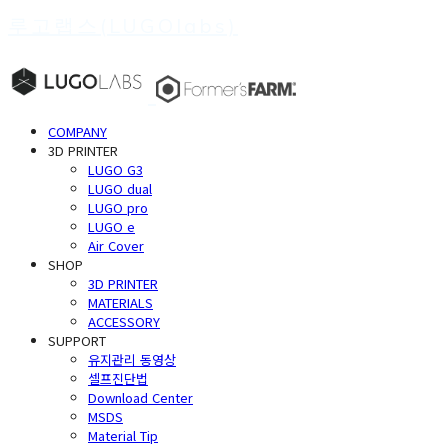
루고랩스(LUGOlabs)
COMPANY
3D PRINTER
LUGO G3
LUGO dual
LUGO pro
LUGO e
Air Cover
SHOP
3D PRINTER
MATERIALS
ACCESSORY
SUPPORT
유지관리 동영상
셀프진단법
Download Center
MSDS
Material Tip