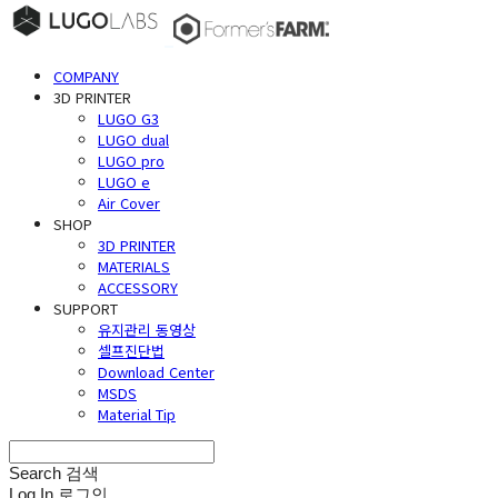
COMPANY
3D PRINTER
LUGO G3
LUGO dual
LUGO pro
LUGO e
Air Cover
SHOP
3D PRINTER
MATERIALS
ACCESSORY
SUPPORT
유지관리 동영상
셀프진단법
Download Center
MSDS
Material Tip
Search
검색
Log In
로그인