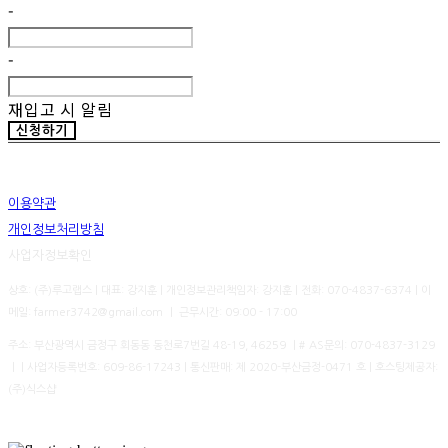
-
-
재입고 시 알림
신청하기
이용약관
개인정보처리방침
사업자정보확인
상호: (주)루고랩스 | 대표: 강지훈 | 개인정보관리책임자: 강지훈 | 전화: 070-4837-6374 | 이
메일: farmer3742@gmail.com ㅣ 근무시간: 09:00 - 17:00
주소: 부산광역시 금정구 회동동 동천로7번길 48-19, 46259 ㅣ# AS문의: 070-4837-3129
ㅣ | 사업자등록번호:
609-86-17243
| 통신판매:
제 2020-부산금정-0471 호
| 호스팅제공자:
(주)식스샵