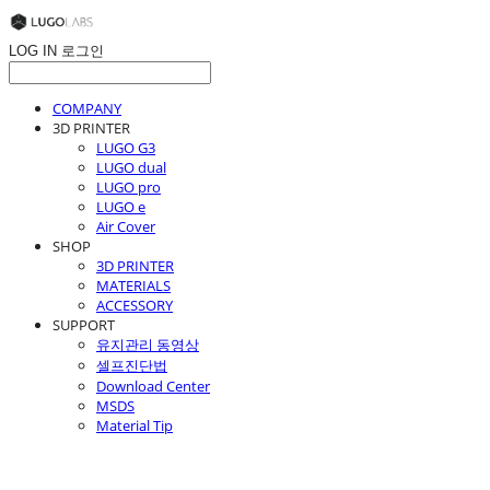
LOG IN
로그인
COMPANY
3D PRINTER
LUGO G3
LUGO dual
LUGO pro
LUGO e
Air Cover
SHOP
3D PRINTER
MATERIALS
ACCESSORY
SUPPORT
유지관리 동영상
셀프진단법
Download Center
MSDS
Material Tip