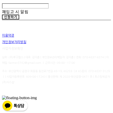
재입고 시 알림
신청하기
이용약관
개인정보처리방침
사업자정보확인
상호: (주)루고랩스 | 대표: 강지훈 | 개인정보관리책임자: 강지훈 | 전화: 070-4837-6374 | 이
메일: farmer3742@gmail.com ㅣ 근무시간: 09:00 - 17:00
주소: 부산광역시 금정구 회동동 동천로7번길 48-19, 46259 ㅣ# AS문의: 070-4837-3129
ㅣ | 사업자등록번호:
609-86-17243
| 통신판매:
제 2020-부산금정-0471 호
| 호스팅제공자:
(주)식스샵