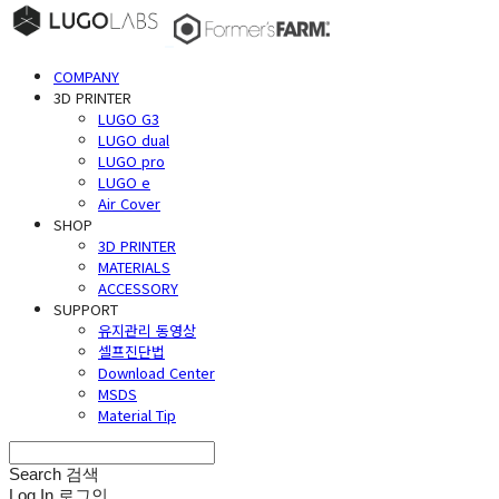
COMPANY
3D PRINTER
LUGO G3
LUGO dual
LUGO pro
LUGO e
Air Cover
SHOP
3D PRINTER
MATERIALS
ACCESSORY
SUPPORT
유지관리 동영상
셀프진단법
Download Center
MSDS
Material Tip
Search
검색
Log In
로그인