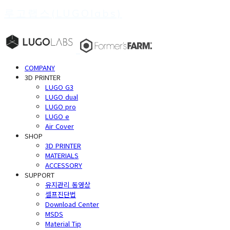
루고랩스(LUGOlabs)
COMPANY
3D PRINTER
LUGO G3
LUGO dual
LUGO pro
LUGO e
Air Cover
SHOP
3D PRINTER
MATERIALS
ACCESSORY
SUPPORT
유지관리 동영상
셀프진단법
Download Center
MSDS
Material Tip