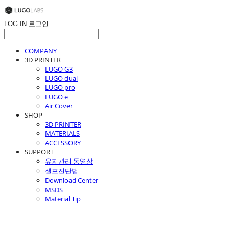
LOG IN
로그인
COMPANY
3D PRINTER
LUGO G3
LUGO dual
LUGO pro
LUGO e
Air Cover
SHOP
3D PRINTER
MATERIALS
ACCESSORY
SUPPORT
유지관리 동영상
셀프진단법
Download Center
MSDS
Material Tip