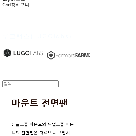
Cart
장바구니
루고랩스(LUGOlabs)
마운트 전면팬
싱글노즐 마운트와 듀얼노즐 마운
트의 전면팬은 다르므로 구입시