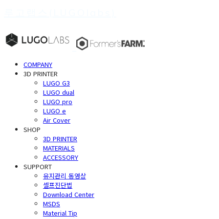
루고랩스(LUGOlabs)
COMPANY
3D PRINTER
LUGO G3
LUGO dual
LUGO pro
LUGO e
Air Cover
SHOP
3D PRINTER
MATERIALS
ACCESSORY
SUPPORT
유지관리 동영상
셀프진단법
Download Center
MSDS
Material Tip