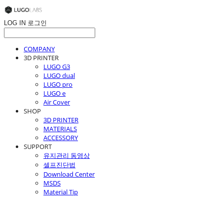
LOG IN
로그인
COMPANY
3D PRINTER
LUGO G3
LUGO dual
LUGO pro
LUGO e
Air Cover
SHOP
3D PRINTER
MATERIALS
ACCESSORY
SUPPORT
유지관리 동영상
셀프진단법
Download Center
MSDS
Material Tip