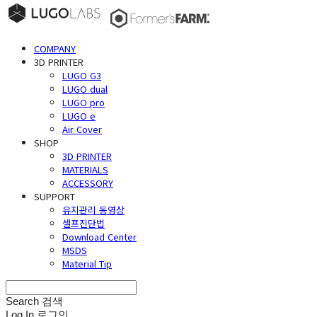
COMPANY
3D PRINTER
LUGO G3
LUGO dual
LUGO pro
LUGO e
Air Cover
SHOP
3D PRINTER
MATERIALS
ACCESSORY
SUPPORT
유지관리 동영상
셀프진단법
Download Center
MSDS
Material Tip
Search
검색
Log In
로그인