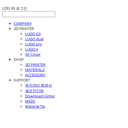
LOG IN
로그인
COMPANY
3D PRINTER
LUGO G3
LUGO dual
LUGO pro
LUGO e
Air Cover
SHOP
3D PRINTER
MATERIALS
ACCESSORY
SUPPORT
유지관리 동영상
셀프진단법
Download Center
MSDS
Material Tip