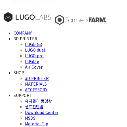
루고랩스(LUGOlabs)
COMPANY
3D PRINTER
LUGO G3
LUGO dual
LUGO pro
LUGO e
Air Cover
SHOP
3D PRINTER
MATERIALS
ACCESSORY
SUPPORT
유지관리 동영상
셀프진단법
Download Center
MSDS
Material Tip