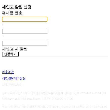
재입고 알림 신청
휴대폰 번호
-
-
재입고 시 알림
신청하기
이용약관
개인정보처리방침
사업자정보확인
상호: (주)루고랩스 | 대표: 강지훈 | 개인정보관리책임자: 강지훈 | 전화: 070-4837-6374 | 이
메일: farmer3742@gmail.com ㅣ 근무시간: 09:00 - 17:00
주소: 부산광역시 금정구 회동동 동천로7번길 48-19, 46259 ㅣ# AS문의: 070-4837-3129