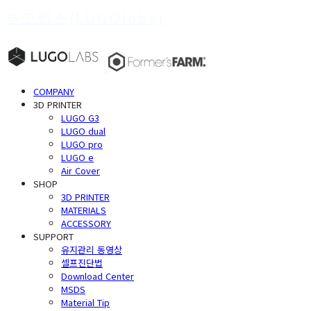
루고랩스(LUGOlabs)
COMPANY
3D PRINTER
LUGO G3
LUGO dual
LUGO pro
LUGO e
Air Cover
SHOP
3D PRINTER
MATERIALS
ACCESSORY
SUPPORT
유지관리 동영상
셀프진단법
Download Center
MSDS
Material Tip