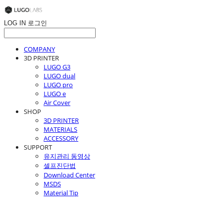
LOG IN
로그인
COMPANY
3D PRINTER
LUGO G3
LUGO dual
LUGO pro
LUGO e
Air Cover
SHOP
3D PRINTER
MATERIALS
ACCESSORY
SUPPORT
유지관리 동영상
셀프진단법
Download Center
MSDS
Material Tip