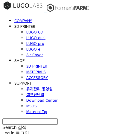
COMPANY
3D PRINTER
LUGO G3
LUGO dual
LUGO pro
LUGO e
Air Cover
SHOP
3D PRINTER
MATERIALS
ACCESSORY
SUPPORT
유지관리 동영상
셀프진단법
Download Center
MSDS
Material Tip
Search
검색
Log In
로그인