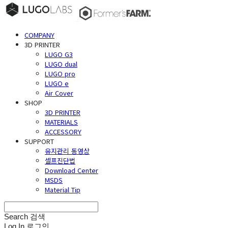
COMPANY
3D PRINTER
LUGO G3
LUGO dual
LUGO pro
LUGO e
Air Cover
SHOP
3D PRINTER
MATERIALS
ACCESSORY
SUPPORT
유지관리 동영상
셀프진단법
Download Center
MSDS
Material Tip
Search
검색
Log In
로그인