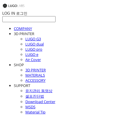
LOG IN
로그인
COMPANY
3D PRINTER
LUGO G3
LUGO dual
LUGO pro
LUGO e
Air Cover
SHOP
3D PRINTER
MATERIALS
ACCESSORY
SUPPORT
유지관리 동영상
셀프진단법
Download Center
MSDS
Material Tip