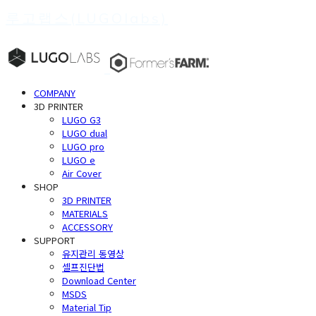
루고랩스(LUGOlabs)
COMPANY
3D PRINTER
LUGO G3
LUGO dual
LUGO pro
LUGO e
Air Cover
SHOP
3D PRINTER
MATERIALS
ACCESSORY
SUPPORT
유지관리 동영상
셀프진단법
Download Center
MSDS
Material Tip