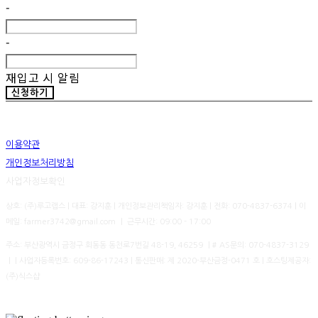
-
-
재입고 시 알림
신청하기
이용약관
개인정보처리방침
사업자정보확인
상호: (주)루고랩스 | 대표: 강지훈 | 개인정보관리책임자: 강지훈 | 전화: 070-4837-6374 | 이
메일: farmer3742@gmail.com ㅣ 근무시간: 09:00 - 17:00
주소: 부산광역시 금정구 회동동 동천로7번길 48-19, 46259 ㅣ# AS문의: 070-4837-3129
ㅣ | 사업자등록번호:
609-86-17243
| 통신판매:
제 2020-부산금정-0471 호
| 호스팅제공자:
(주)식스샵